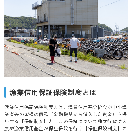
中小漁業者等の皆様へ
金融機関の皆様へ
保証の内容
保証制度のメリット
保証制度について
お問い合わせ
漁業信用保証保険制度とは
採用情報
お知らせ
漁業信用保証保険制度とは、漁業信用基金協会が中小漁
外部リンク集
業者等の皆様の債務（金融機関から借入した資金）を保
証する【保証制度】と、この保証について独立行政法人
個人情報の取り扱いについて
農林漁業信用基金が保証保険を行う【保証保険制度】の