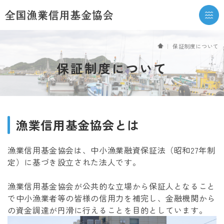
協会について
保証制度について
保証制度について
ご挨拶
協会の概要・沿革
役員名簿
漁業信用基金協会とは
組織図
漁業信用基金協会は、中小漁業融資保証法（昭和27年制
統計資料・関係法令等
定）に基づき設立された法人です。
漁業信用基金協会が公共的な立場から保証人となること
事業所一覧
で中小漁業者等の皆様の信用力を補完し、金融機関から
の資金調達が円滑に行えることを目的としています。
利用のご案内